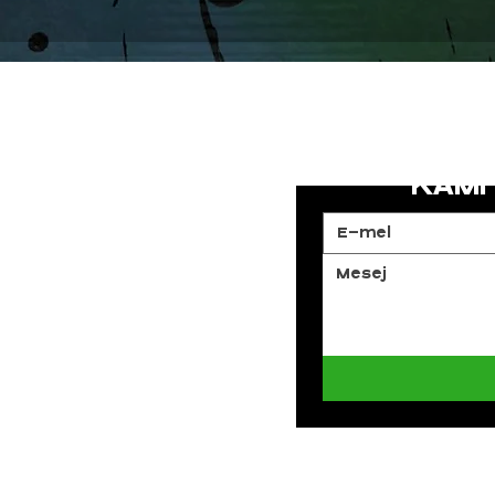
HUBUN
KAMI
gan bangganya berkhidmat
nyedia kursus Footgolf rasmi
ara ini.
, Bangsar Baru, Kuala Lumpur,
alaysia.com.my