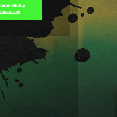
taran ditutup
t acara lain