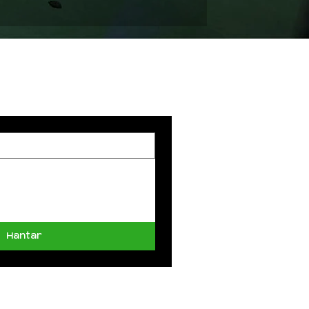
GI
Hantar