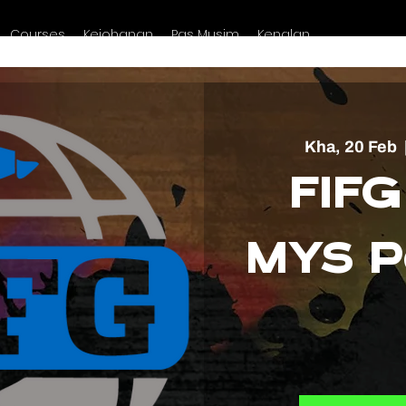
Courses
Kejohanan
Pas Musim
Kenalan
Kha, 20 Feb
  
FIFG
MYS P