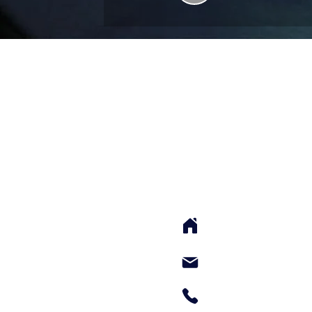
ABOUT US
FootGolf Malaysia den
sebagai perintis dan pe
untuk acara FIFG di neg
117 Jalan Terasek 8
Malaysia 59100
amirul@footgolfm
+60124050060